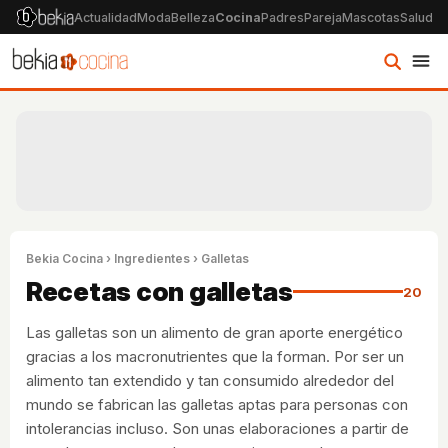
Actualidad
Moda
Belleza
Cocina
Padres
Pareja
Mascotas
Salud
Ps
Bekia Cocina
›
Ingredientes
› Galletas
Recetas con galletas
20
Las galletas son un alimento de gran aporte energético
gracias a los macronutrientes que la forman. Por ser un
alimento tan extendido y tan consumido alrededor del
mundo se fabrican las galletas aptas para personas con
intolerancias incluso. Son unas elaboraciones a partir de