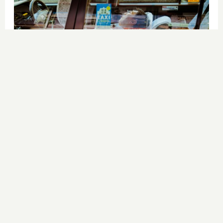
Costumbres que no creerás
¿Qué pensarías si esto fuera normal
en tu país?