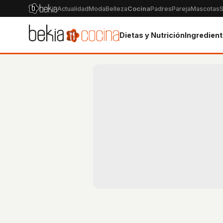
Actualidad
Moda
Belleza
Cocina
Padres
Pareja
Mascotas
S
Dietas y Nutrición
Ingredien