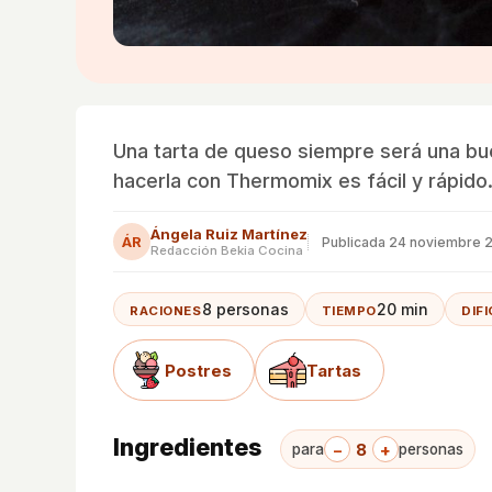
Una tarta de queso siempre será una bu
hacerla con Thermomix es fácil y rápido
Ángela Ruiz Martínez
ÁR
Publicada
24 noviembre 
Redacción Bekia Cocina
8 personas
20 min
RACIONES
TIEMPO
DIF
Postres
Tartas
Ingredientes
−
8
+
para
personas