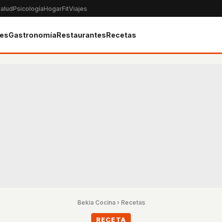
alud
Psicología
Hogar
Fit
Viajes
tes
Gastronomía
Restaurantes
Recetas
Bekia Cocina
›
Recetas
RECETA