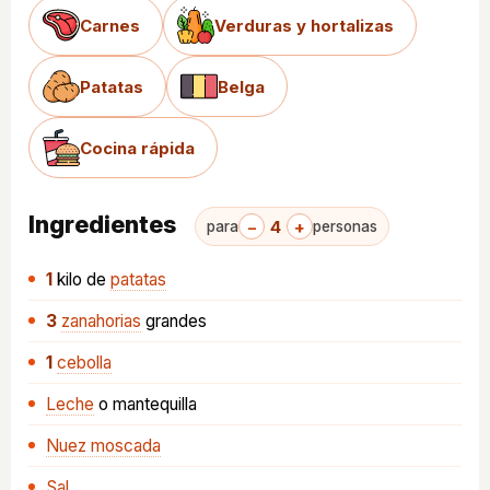
Carnes
Verduras y hortalizas
Patatas
Belga
Cocina rápida
Ingredientes
−
4
+
para
personas
1
kilo
de
patatas
3
zanahorias
grandes
1
cebolla
Leche
o mantequilla
Nuez moscada
Sal