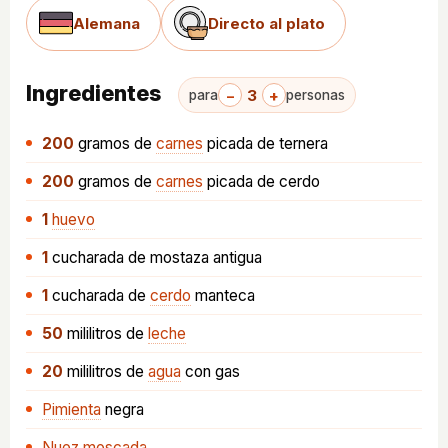
Alemana
Directo al plato
Ingredientes
−
3
+
para
personas
200
gramos
de
carnes
picada de ternera
200
gramos
de
carnes
picada de cerdo
1
huevo
1
cucharada
de mostaza antigua
1
cucharada
de
cerdo
manteca
50
mililitros
de
leche
20
mililitros
de
agua
con gas
Pimienta
negra
Nuez moscada