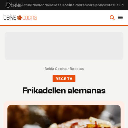
Actualidad
Moda
Belleza
Cocina
Padres
Pareja
Mascotas
Salud
Ps
Bekia Cocina
›
Recetas
RECETA
Frikadellen alemanas