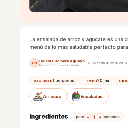
La ensalada de arroz y agucate es una d
menú de lo más saludable perfecto par
Celeste Romero Aguayo
CR
Publicada
16 abril 2018
Redacción Bekia Cocina
1 personas
20 min
RACIONES
TIEMPO
DIFI
Arroces
Ensaladas
Ingredientes
−
1
+
para
personas