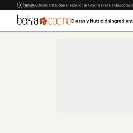
Actualidad
Moda
Belleza
Cocina
Padres
Pareja
Mascotas
S
Dietas y Nutrición
Ingredien