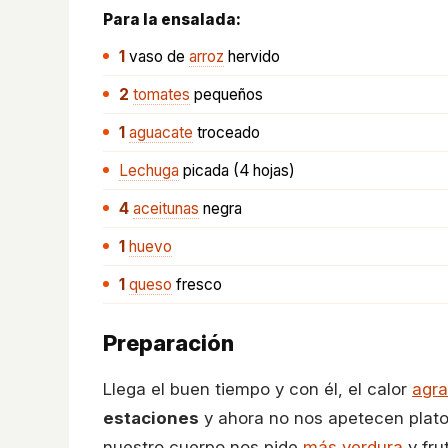
Para la ensalada:
1
vaso
de
arroz
hervido
2
tomates
pequeños
1
aguacate
troceado
Lechuga
picada (4 hojas)
4
aceitunas
negra
1
huevo
1
queso
fresco
Preparación
Llega el buen tiempo y con él, el calor
agra
estaciones
y ahora no nos apetecen plato
nuestro cuerpo nos pide
más verdura
y fru