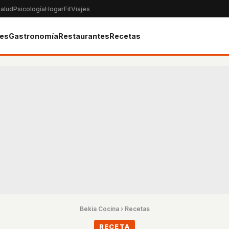
alud
Psicología
Hogar
Fit
Viajes
tes
Gastronomía
Restaurantes
Recetas
Bekia Cocina
›
Recetas
RECETA