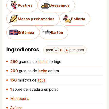
Postres
Desayunos
Masas y rebozados
Bollería
Británica
Sartén
Ingredientes
−
8
+
para
personas
250
gramos
de
harina
de trigo
200
gramos
de
leche
entera
150
mililitros
de
agua
1
sobre
de levadura en polvo
Mantequilla
Azúcar