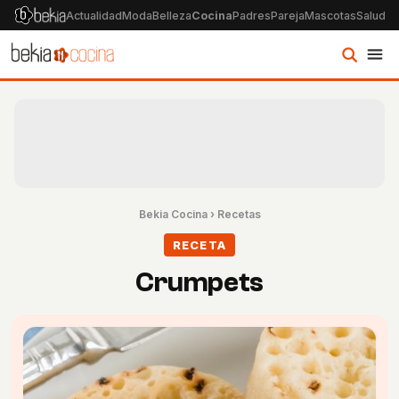
Actualidad
Moda
Belleza
Cocina
Padres
Pareja
Mascotas
Salud
Ps
Bekia Cocina
›
Recetas
RECETA
Crumpets