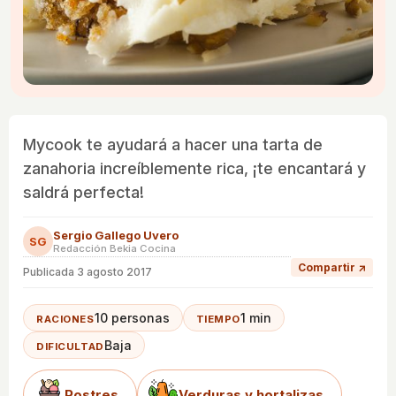
Mycook te ayudará a hacer una tarta de
zanahoria increíblemente rica, ¡te encantará y
saldrá perfecta!
Sergio Gallego Uvero
SG
Redacción Bekia Cocina
Compartir ↗
Publicada
3 agosto 2017
10 personas
1 min
RACIONES
TIEMPO
Baja
DIFICULTAD
Postres
Verduras y hortalizas