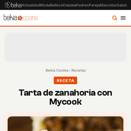
Actualidad
Moda
Belleza
Cocina
Padres
Pareja
Mascotas
Salud
Ps
Bekia Cocina
›
Recetas
RECETA
Tarta de zanahoria con
Mycook