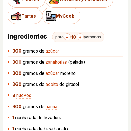
Tartas
MyCook
Ingredientes
−
10
+
para
personas
300
gramos
de
azúcar
300
gramos
de
zanahorias
(pelada)
300
gramos
de
azúcar
moreno
260
gramos
de
aceite
de girasol
3
huevos
300
gramos
de
harina
1
cucharada
de levadura
1
cucharada
de bicarbonato