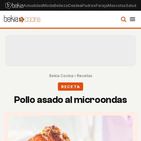
Actualidad
Moda
Belleza
Cocina
Padres
Pareja
Mascotas
Salud
Ps
Bekia Cocina
›
Recetas
RECETA
Pollo asado al microondas