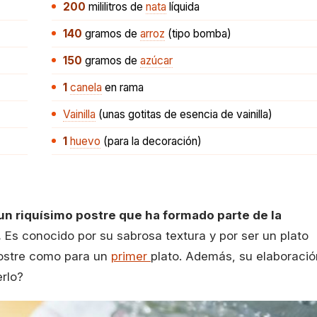
200
mililitros
de
nata
líquida
140
gramos
de
arroz
(tipo bomba)
150
gramos
de
azúcar
1
canela
en rama
Vainilla
(unas gotitas de esencia de vainilla)
1
huevo
(para la decoración)
un riquísimo postre que ha formado parte de la
.
Es conocido por su sabrosa textura y por ser un plato
postre como para un
primer
plato. Además, su elaboració
rlo?