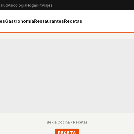
alud
Psicología
Hogar
Fit
Viajes
tes
Gastronomía
Restaurantes
Recetas
Bekia Cocina
›
Recetas
RECETA