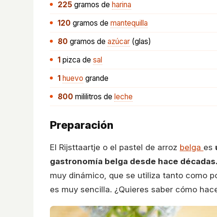
225
gramos
de
harina
120
gramos
de
mantequilla
80
gramos
de
azúcar
(glas)
1
pizca
de
sal
1
huevo
grande
800
mililitros
de
leche
Preparación
El Rijsttaartje o el pastel de arroz
belga
es
gastronomía belga desde hace décadas
muy dinámico, que se utiliza tanto como 
es muy sencilla. ¿Quieres saber cómo hace