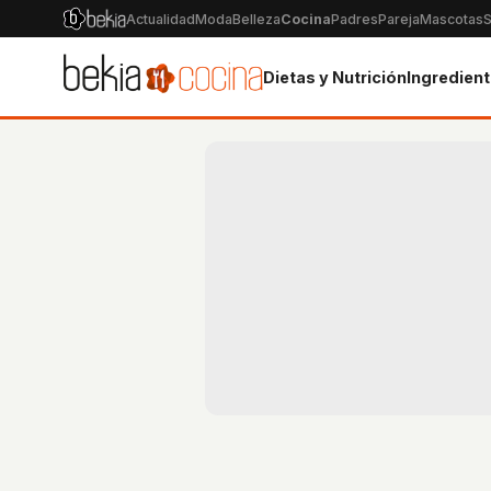
Actualidad
Moda
Belleza
Cocina
Padres
Pareja
Mascotas
S
Dietas y Nutrición
Ingredien