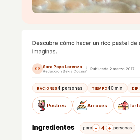
Descubre cómo hacer un rico pastel de a
imaginas.
Sara Poyo Lorenzo
SP
Publicada
2 marzo 2017
Redacción Bekia Cocina
4 personas
40 min
RACIONES
TIEMPO
DIF
Postres
Arroces
Tart
Ingredientes
−
4
+
para
personas