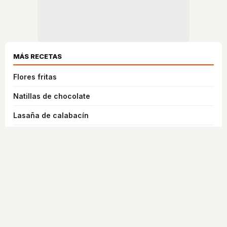
MÁS RECETAS
Flores fritas
Natillas de chocolate
Lasaña de calabacín
Cebolla encurtida
Mousse de calabaza y brownie para Halloween
Panna cotta de Halloween
Mousse de chocolate de Halloween
Bizcocho de chocolate de Halloween