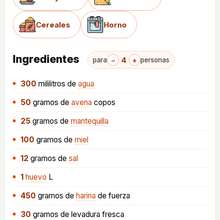
Cereales
Horno
Ingredientes
−
4
+
para
personas
300
mililitros
de
agua
50
gramos
de
avena
copos
25
gramos
de
mantequilla
100
gramos
de
miel
12
gramos
de
sal
1
huevo
L
450
gramos
de
harina
de fuerza
30
gramos
de levadura fresca