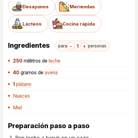
Desayunos
Meriendas
Lácteos
Cocina rápida
Ingredientes
−
1
+
para
personas
250
mililitros
de
leche
40
gramos
de
avena
1
plátano
Nueces
Miel
Preparación paso a paso
Pon leche a hervir en un cazo.