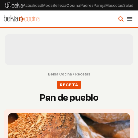
Actualidad
Moda
Belleza
Cocina
Padres
Pareja
Mascotas
Salud
Ps
Bekia Cocina
›
Recetas
RECETA
Pan de pueblo