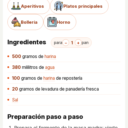
Aperitivos
Platos principales
Bollería
Horno
Ingredientes
−
1
+
para
pan
500
gramos
de
harina
380
mililitros
de
agua
100
gramos
de
harina
de repostería
20
gramos
de levadura de panadería fresca
Sal
Preparación paso a paso
Prepara el fermento de la masa madre: vierte