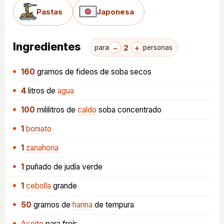
Pastas
Japonesa
Ingredientes
−
2
+
para
personas
160
gramos
de fideos de soba secos
4
litros
de
agua
100
mililitros
de
caldo
soba concentrado
1
boniato
1
zanahoria
1
puñado
de judía verde
1
cebolla
grande
50
gramos
de
harina
de tempura
Aceite
para freír