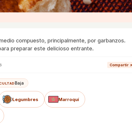
e medio compuesto, principalmente, por garbanzos.
para preparar este delicioso entrante.
6
Compartir 
Baja
ICULTAD
Legumbres
Marroquí