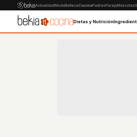
Actualidad
Moda
Belleza
Cocina
Padres
Pareja
Mascotas
S
Dietas y Nutrición
Ingredien