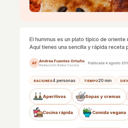
El hummus es un plato típico de orient
Aquí tienes una sencilla y rápida receta 
Andrea Fuentes Ortuño
AF
Publicada
4 agosto 201
Redacción Bekia Cocina
4 personas
20 min
RACIONES
TIEMPO
DIF
Aperitivos
Sopas y cremas
Cocina rápida
Comida vegana