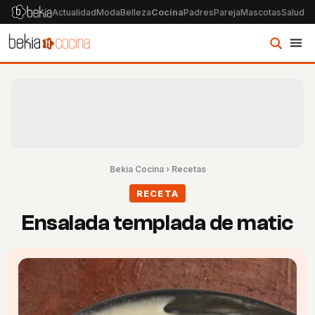
Actualidad
Moda
Belleza
Cocina
Padres
Pareja
Mascotas
Salud
Ps
Bekia Cocina
›
Recetas
RECETA
Ensalada templada de matic