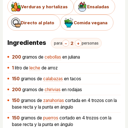
Verduras y hortalizas
Ensaladas
Directo al plato
Comida vegana
Ingredientes
−
2
+
para
personas
200
gramos
de
cebollas
en juliana
1
litro
de
leche
de arroz
150
gramos
de
calabazas
en tacos
200
gramos
de
chirivias
en rodajas
150
gramos
de
zanahorias
cortada en 4 trozos con la
base recta y la punta en ángulo
150
gramos
de
puerros
cortado en 4 trozos con la
base recta y la punta en ángulo