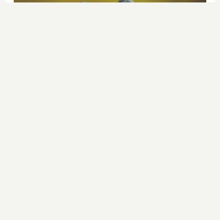
¿Notas más frío de noche?
La ciencia explica por qué sentimos
más frío al final del día