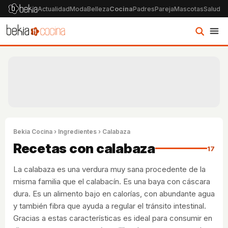
Actualidad
Moda
Belleza
Cocina
Padres
Pareja
Mascotas
Salud
Ps
Bekia Cocina
›
Ingredientes
› Calabaza
Recetas con calabaza
17
La calabaza es una verdura muy sana procedente de la
misma familia que el calabacín. Es una baya con cáscara
dura. Es un alimento bajo en calorías, con abundante agua
y también fibra que ayuda a regular el tránsito intestinal.
Gracias a estas características es ideal para consumir en