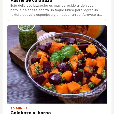
Pastel de calabaza
Este delicioso bizcocho es muy parecido al de yogur,
pero la calabaza aporta un toque único para lograr un
textura suave y esponjosa y un sabor único. Atrévete a
prepararlo en casa con esta receta.
20 MIN · 1
Calabaza al horno