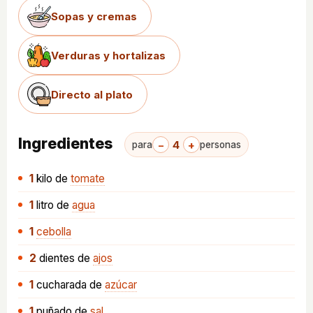
Sopas y cremas
Verduras y hortalizas
Directo al plato
Ingredientes
−
4
+
para
personas
1
kilo
de
tomate
1
litro
de
agua
1
cebolla
2
dientes
de
ajos
1
cucharada
de
azúcar
1
puñado
de
sal