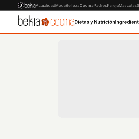
Actualidad
Moda
Belleza
Cocina
Padres
Pareja
Mascotas
S
Dietas y Nutrición
Ingredien