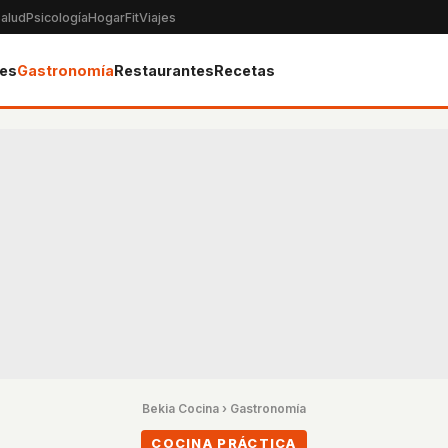
alud
Psicología
Hogar
Fit
Viajes
tes
Gastronomía
Restaurantes
Recetas
Bekia Cocina
›
Gastronomía
COCINA PRÁCTICA