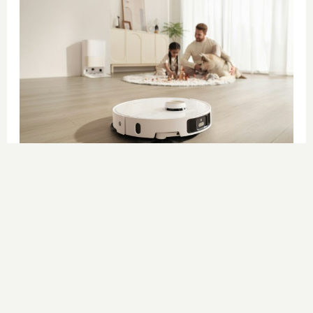
El futuro de la limpieza
¿Y si tu casa se limpiara sola
mientras tú descansas?
DISCOVER WITH