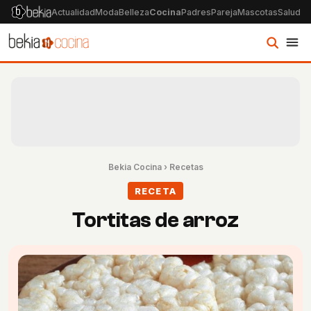
Actualidad
Moda
Belleza
Cocina
Padres
Pareja
Mascotas
Salud
Ps
Bekia Cocina
›
Recetas
RECETA
Tortitas de arroz