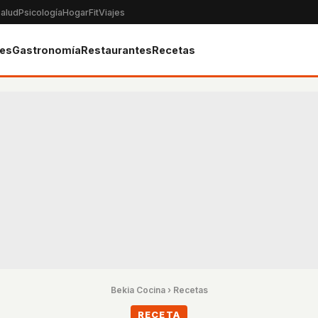
alud
Psicología
Hogar
Fit
Viajes
tes
Gastronomía
Restaurantes
Recetas
Bekia Cocina
›
Recetas
RECETA