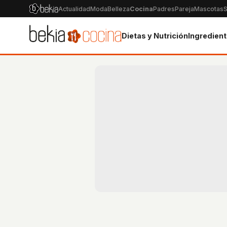
Actualidad
Moda
Belleza
Cocina
Padres
Pareja
Mascotas
S
Dietas y Nutrición
Ingredien