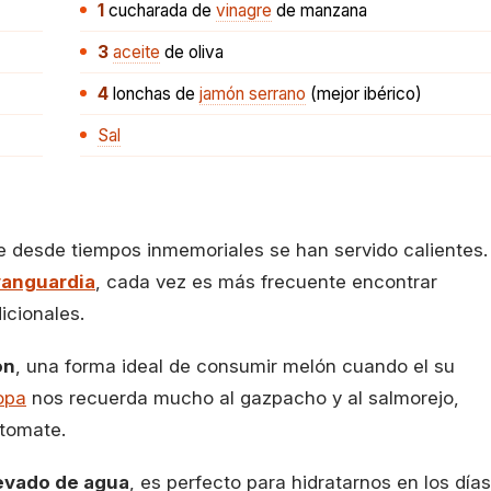
1
cucharada
de
vinagre
de manzana
3
aceite
de oliva
4
lonchas
de
jamón serrano
(mejor ibérico)
Sal
e desde tiempos inmemoriales se han servido calientes.
vanguardia
, cada vez es más frecuente encontrar
icionales.
ón
, una forma ideal de consumir melón cuando el su
opa
nos recuerda mucho al gazpacho y al salmorejo,
 tomate.
evado de agua
, es perfecto para hidratarnos en los días