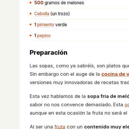
500
gramos
de melones
Cebolla
(un trozo)
1
pimiento
verde
1
pepino
Preparación
Las sopas, como ya sabréis, son platos qu
Sin embargo con el auge de la
cocina de 
versiones muy innovadoras de recetas trad
Esta vez hablamos de la
sopa fría de mel
sabor no nos convence demasiado. Esta
s
aunque en esta ocasión la fruta no será el
Al ser una
fruta
con un
contenido muy el