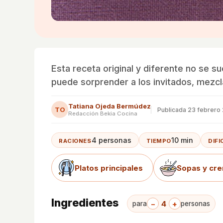
Esta receta original y diferente no se s
puede sorprender a los invitados, mezcla
Tatiana Ojeda Bermúdez
TO
Publicada
23 febrero
Redacción Bekia Cocina
4 personas
10 min
RACIONES
TIEMPO
DIF
Platos principales
Sopas y cr
Ingredientes
−
4
+
para
personas