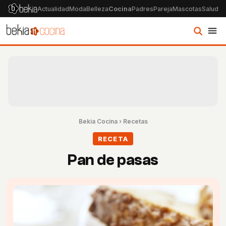
Actualidad
Moda
Belleza
Cocina
Padres
Pareja
Mascotas
Salud
Ps
Bekia Cocina
›
Recetas
RECETA
Pan de pasas