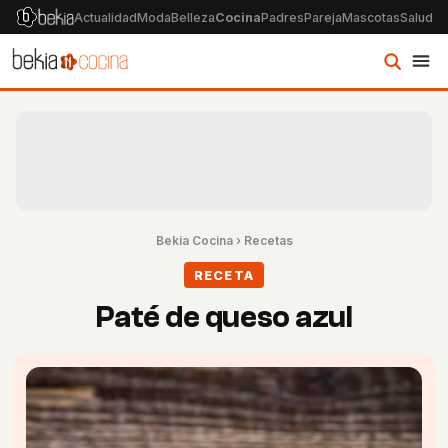
Actualidad
Moda
Belleza
Cocina
Padres
Pareja
Mascotas
Salud
Ps
Bekia Cocina
›
Recetas
RECETA
Paté de queso azul