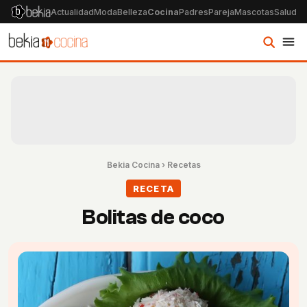
Actualidad
Moda
Belleza
Cocina
Padres
Pareja
Mascotas
Salud
Ps
Bekia Cocina
›
Recetas
RECETA
Bolitas de coco