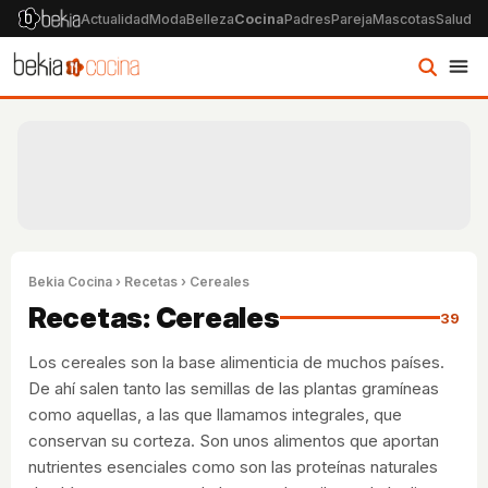
Actualidad
Moda
Belleza
Cocina
Padres
Pareja
Mascotas
Salud
Ps
Bekia Cocina
›
Recetas
› Cereales
Recetas: Cereales
39
Los cereales son la base alimenticia de muchos países.
De ahí salen tanto las semillas de las plantas gramíneas
como aquellas, a las que llamamos integrales, que
conservan su corteza. Son unos alimentos que aportan
nutrientes esenciales como son las proteínas naturales