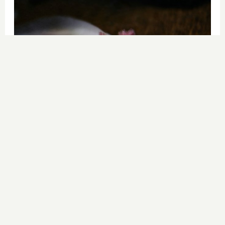
¿Sabías que existen?
Estas criaturas existen y parecen
sacadas de otro planeta