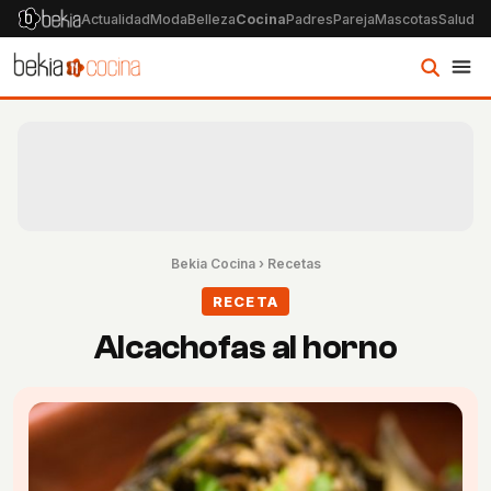
Actualidad
Moda
Belleza
Cocina
Padres
Pareja
Mascotas
Salud
Ps
Bekia Cocina
›
Recetas
RECETA
Alcachofas al horno