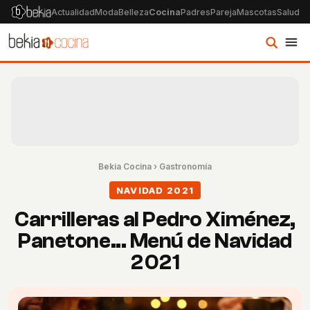
Actualidad
Moda
Belleza
Cocina
Padres
Pareja
Mascotas
Salud
Ps
Bekia Cocina
›
Gastronomía
NAVIDAD 2021
Carrilleras al Pedro Ximénez,
Panetone... Menú de Navidad
2021