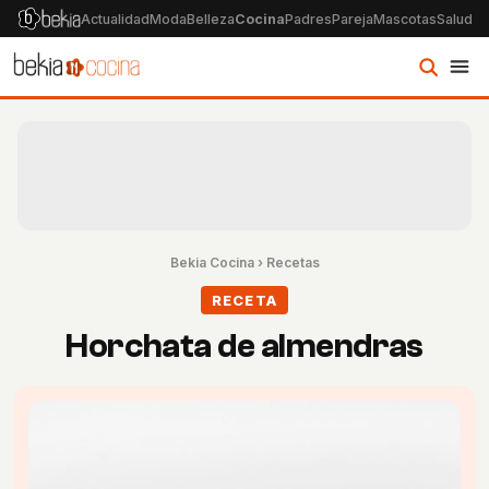
Actualidad
Moda
Belleza
Cocina
Padres
Pareja
Mascotas
Salud
Ps
Bekia Cocina
›
Recetas
RECETA
Horchata de almendras