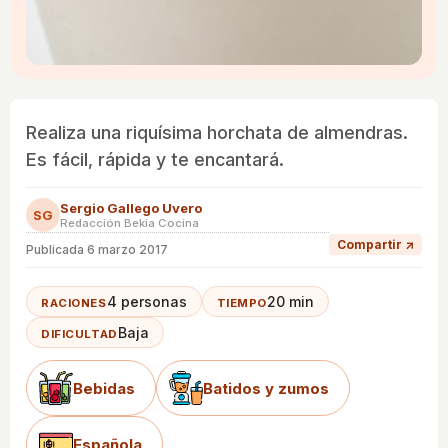
Realiza una riquísima horchata de almendras.
Es fácil, rápida y te encantará.
Sergio Gallego Uvero
SG
Redacción Bekia Cocina
Compartir ↗
Publicada
6 marzo 2017
4 personas
20 min
RACIONES
TIEMPO
Baja
DIFICULTAD
Bebidas
Batidos y zumos
Española