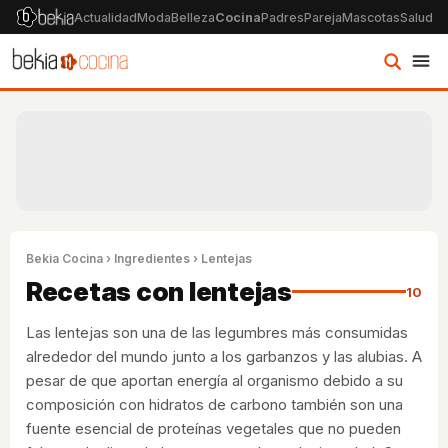
Actualidad
Moda
Belleza
Cocina
Padres
Pareja
Mascotas
Salud
Ps
Bekia Cocina
›
Ingredientes
› Lentejas
Recetas con lentejas
10
Las lentejas son una de las legumbres más consumidas
alrededor del mundo junto a los garbanzos y las alubias. A
pesar de que aportan energía al organismo debido a su
composición con hidratos de carbono también son una
fuente esencial de proteínas vegetales que no pueden