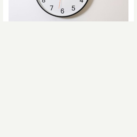
¿El tiempo vuela?
Esto explica por qué los días ya no
duran igual