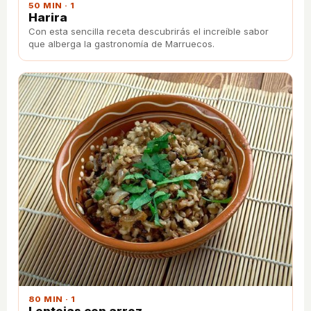
50 MIN · 1
Harira
Con esta sencilla receta descubrirás el increíble sabor
que alberga la gastronomía de Marruecos.
80 MIN · 1
Lentejas con arroz