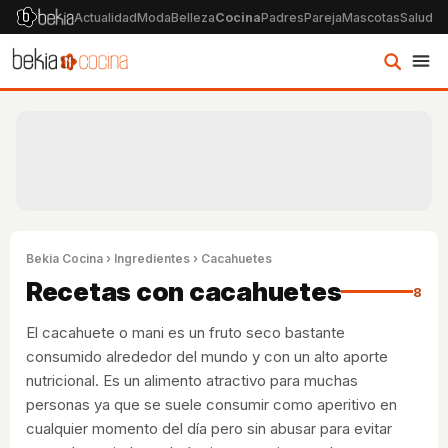
Actualidad
Moda
Belleza
Cocina
Padres
Pareja
Mascotas
Salud
Ps
Bekia Cocina
›
Ingredientes
› Cacahuetes
Recetas con cacahuetes
8
El cacahuete o mani es un fruto seco bastante
consumido alrededor del mundo y con un alto aporte
nutricional. Es un alimento atractivo para muchas
personas ya que se suele consumir como aperitivo en
cualquier momento del día pero sin abusar para evitar