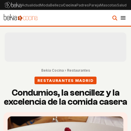
Actualidad
Moda
Belleza
Cocina
Padres
Pareja
Mascotas
Salud
Ps
Bekia Cocina
›
Restaurantes
RESTAURANTES MADRID
Condumios, la sencillez y la
excelencia de la comida casera