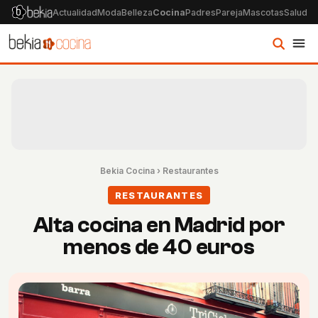
Actualidad
Moda
Belleza
Cocina
Padres
Pareja
Mascotas
Salud
Ps
Bekia Cocina
›
Restaurantes
RESTAURANTES
Alta cocina en Madrid por
menos de 40 euros