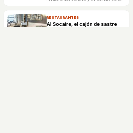
disfrutar solo o en compañía.
RESTAURANTES
Al Socaire, el cajón de sastre
cántabro
Si te gusta la cocina cántabra y vives en
Madrid no te pierdas Al Socaire, un
restaurante estupendo para disfrutar en
compañía.
Dietas y Nutrición
Ingredientes
Gastronomía
Restaurantes
Recetas