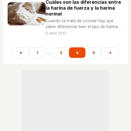
Cuáles son las diferencias entre
la harina de fuerza y la harina
normal
Cuando se trata de cocinar hay que
saber diferenciar bien el tipo de harina
que se debe utilizar, solo de esa manera
5 abril 2017
te asegurarás unos platos con éxito.
…
←
1
3
4
5
→