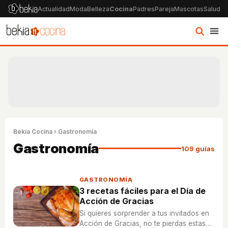
Actualidad
Moda
Belleza
Cocina
Padres
Pareja
Mascotas
Salud
Ps
Bekia Cocina
› Gastronomía
Gastronomía
109 guías
GASTRONOMÍA
3 recetas fáciles para el Día de
Acción de Gracias
Si quieres sorprender a tus invitados en
Acción de Gracias, no te pierdas estas