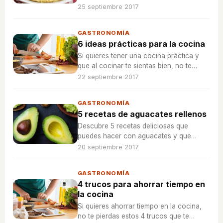
vez cocinada con MyCook.
25 septiembre 2017
GASTRONOMÍA
6 ideas prácticas para la cocina
Si quieres tener una cocina práctica y
que al cocinar te sientas bien, no te
pierdas estas seis ideas que te harán la
22 septiembre 2017
vida más fácil.
GASTRONOMÍA
5 recetas de aguacates rellenos
Descubre 5 recetas deliciosas que
puedes hacer con aguacates y que
además, te encantará repetir siempre que
20 septiembre 2017
quieras.
GASTRONOMÍA
4 trucos para ahorrar tiempo en
la cocina
Si quieres ahorrar tiempo en la cocina,
no te pierdas estos 4 trucos que te