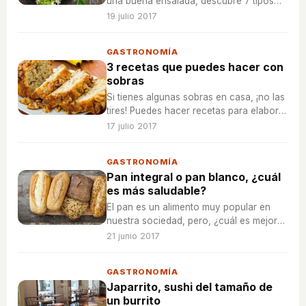
una buena ensalada, descubre 7 tipos
diferentes y riquísimas.
19 julio 2017
GASTRONOMÍA
3 recetas que puedes hacer con
sobras
Si tienes algunas sobras en casa, ¡no las
tires! Puedes hacer recetas para elaborar
estupendos platos y disfrutar de su
17 julio 2017
sabor.
GASTRONOMÍA
Pan integral o pan blanco, ¿cuál
es más saludable?
El pan es un alimento muy popular en
nuestra sociedad, pero, ¿cuál es mejor?
¿El pan blanco o el pan integral?
21 junio 2017
GASTRONOMÍA
Japarrito, sushi del tamaño de
un burrito