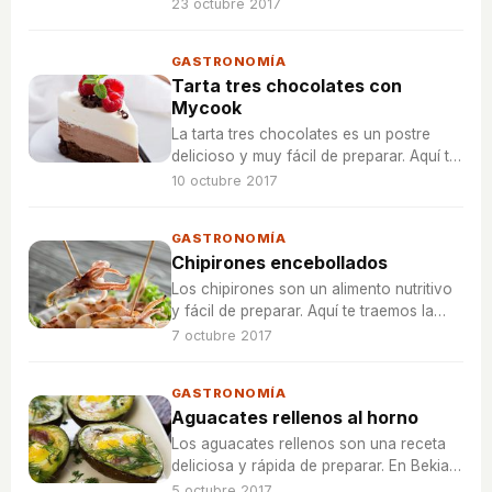
Aquí te traemos una buena forma de
23 octubre 2017
hacerlos.
GASTRONOMÍA
Tarta tres chocolates con
Mycook
La tarta tres chocolates es un postre
delicioso y muy fácil de preparar. Aquí te
traemos una buena forma de hacerla
10 octubre 2017
con el robot de cocina Mycook
GASTRONOMÍA
Chipirones encebollados
Los chipirones son un alimento nutritivo
y fácil de preparar. Aquí te traemos la
receta de chipirones con cebolla o
7 octubre 2017
encebollados.
GASTRONOMÍA
Aguacates rellenos al horno
Los aguacates rellenos son una receta
deliciosa y rápida de preparar. En Bekia
te enseñamos como prepararlos
5 octubre 2017