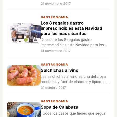
tres fáciles recetas.
21 noviembre 2017
GASTRONOMÍA
Los 8 regalos gastro
imprescindibles esta Navidad
para los más sibaritas
Descubre los 8 regalos gastro
imprescindibles esta Navidad para los
más sibaritas, ¿cuál escoges?
14 noviembre 2017
GASTRONOMÍA
Salchichas al vino
Las salchichas al vino es una deliciosa
receta muy fácil de elaborar y típico de
la gastronomía española.
31 octubre 2017
GASTRONOMÍA
Sopa de Calabaza
Todos los pasos que tienes que seguir