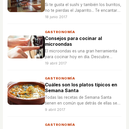
Si te gusta el sushi y también los burritos,
no te pierdas el Japarrito... Te encantará
la combinación de ambos elementos en
18 junio 2017
uno solo.
GASTRONOMÍA
Consejos para cocinar al
microondas
El microondas es una gran herramienta
para cocinar hoy en día. Descubre
algunos consejos para que tu cocina
19 abril 2017
con microondas sea más fácil.
GASTRONOMÍA
Cuáles son los platos típicos en
Semana Santa
Todas las recetas de Semana Santa
tienen en común que detrás de ellas se
encuentra un motivo religioso. Descubre
9 abril 2017
algunas de estas recetas para disfrutar
en familia.
GASTRONOMÍA