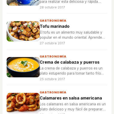
para realizar esta deliciosa y rápida
crema de calabaza.
28 octubre 2017
GASTRONOMÍA
Tofu marinado
El tofu es un alimento muy saludable y
popular en el mundo oriental. Aprende
hacer esta deliciosa y fácil receta
27 octubre 2017
marinándolo.
GASTRONOMÍA
Crema de calabaza y puerros
La crema de calabaza y puerros es un
plato estupendo para tomar tanto frío
como caliente. Además, es muy sencilla
25 octubre 2017
de preparar.
GASTRONOMÍA
Calamares en salsa americana
Los calamares en salsa americana es un
plato delicioso y muy fácil de preparar.