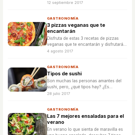
ayudarán a ser un cocinero/a eficiente.
12 septiembre 2017
GASTRONOMÍA
3 pizzas veganas que te
encantarán
Disfruta de estas 3 recetas de pizzas
veganas que te encantarán y disfrutarás,
¡son muy fáciles de hacer!
4 agosto 2017
GASTRONOMÍA
Tipos de sushi
Son muchas las personas amantes del
sushi, pero, ¿qué tipos hay? ¿Es
realmente saludable para la salud?
28 julio 2017
GASTRONOMÍA
Las 7 mejores ensaladas para el
verano
En verano lo que sienta de maravilla es