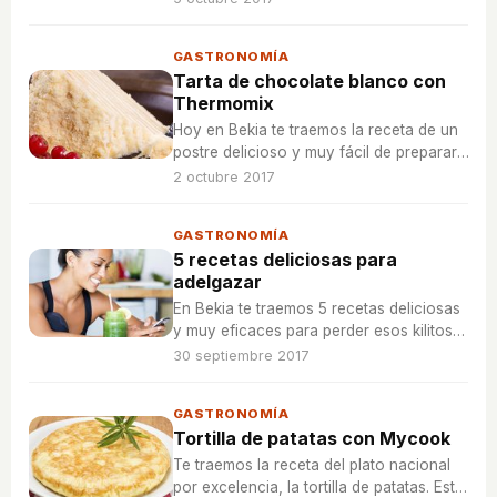
GASTRONOMÍA
Tarta de chocolate blanco con
Thermomix
Hoy en Bekia te traemos la receta de un
postre delicioso y muy fácil de preparar.
Se trata de la receta de chocolate
2 octubre 2017
blanco con Thermomix
GASTRONOMÍA
5 recetas deliciosas para
adelgazar
En Bekia te traemos 5 recetas deliciosas
y muy eficaces para perder esos kilitos
que nos sobran. ¡Pruébalas!
30 septiembre 2017
GASTRONOMÍA
Tortilla de patatas con Mycook
Te traemos la receta del plato nacional
por excelencia, la tortilla de patatas. Esta