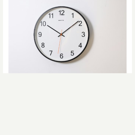
¿El tiempo vuela?
Esto explica por qué los días ya no
duran igual