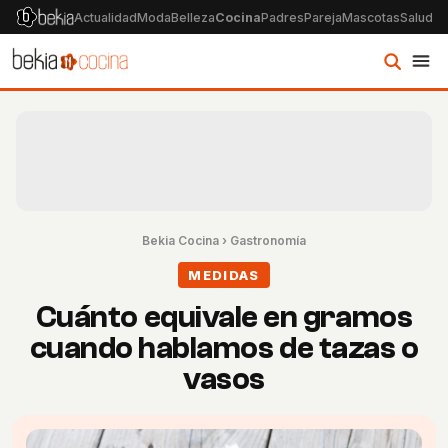
Actualidad
Moda
Belleza
Cocina
Padres
Pareja
Mascotas
Salud
Ps
Bekia Cocina
›
Gastronomía
MEDIDAS
Cuánto equivale en gramos
cuando hablamos de tazas o
vasos