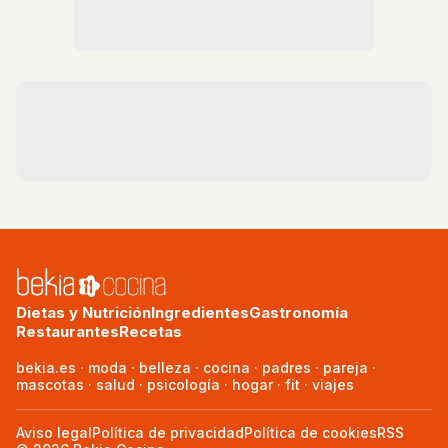
Dietas y Nutrición
Ingredientes
Gastronomía
Restaurantes
Recetas
bekia.es
·
moda
·
belleza
·
cocina
·
padres
·
pareja
·
mascotas
·
salud
·
psicología
·
hogar
·
fit
·
viajes
Aviso legal
Política de privacidad
Política de cookies
RSS