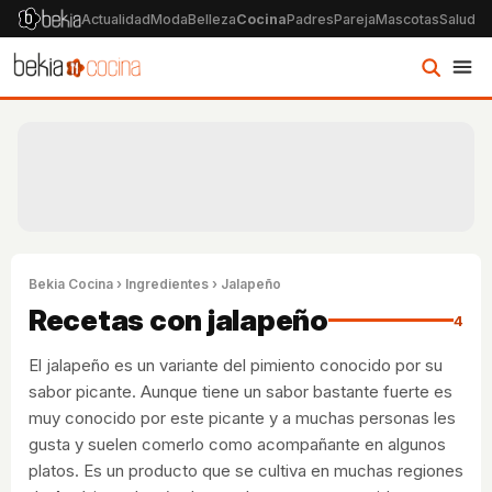
Actualidad
Moda
Belleza
Cocina
Padres
Pareja
Mascotas
Salud
Ps
Bekia Cocina
›
Ingredientes
› Jalapeño
Recetas con jalapeño
4
El jalapeño es un variante del pimiento conocido por su
sabor picante. Aunque tiene un sabor bastante fuerte es
muy conocido por este picante y a muchas personas les
gusta y suelen comerlo como acompañante en algunos
platos. Es un producto que se cultiva en muchas regiones