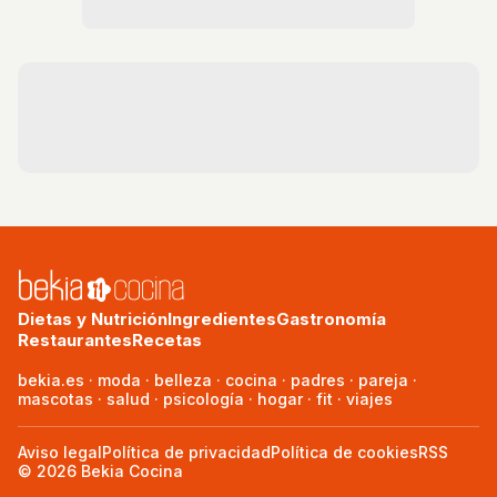
Dietas y Nutrición
Ingredientes
Gastronomía
Restaurantes
Recetas
bekia.es
·
moda
·
belleza
·
cocina
·
padres
·
pareja
·
mascotas
·
salud
·
psicología
·
hogar
·
fit
·
viajes
Aviso legal
Política de privacidad
Política de cookies
RSS
© 2026 Bekia Cocina