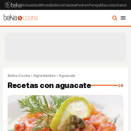
Actualidad
Moda
Belleza
Cocina
Padres
Pareja
Mascotas
Salud
Ps
Bekia Cocina
›
Ingredientes
› Aguacate
Recetas con aguacate
28