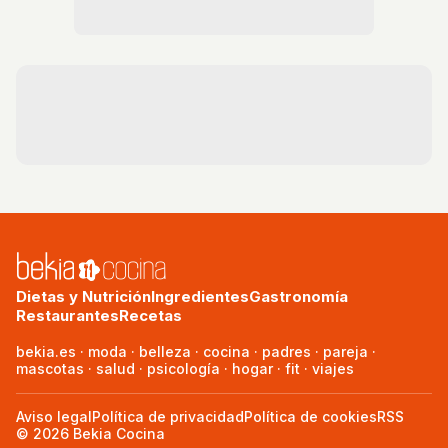
Dietas y Nutrición
Ingredientes
Gastronomía
Restaurantes
Recetas
bekia.es
·
moda
·
belleza
·
cocina
·
padres
·
pareja
·
mascotas
·
salud
·
psicología
·
hogar
·
fit
·
viajes
Aviso legal
Política de privacidad
Política de cookies
RSS
© 2026 Bekia Cocina