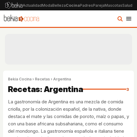
Actualidad
Moda
Belleza
Cocina
Padres
Pareja
Mascotas
Salud
Ps
Bekia Cocina
›
Recetas
› Argentina
Recetas: Argentina
3
La gastronomía de Argentina es una mezcla de comida
criolla, por la colonización español, de la nativa, donde
destaca el mate y las comidas de poroto, maíz o papas, y
con una base africana subsahariana, como el consumo
del mondongo. La gastronomía española e italiana tiene