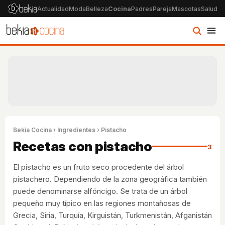
Actualidad
Moda
Belleza
Cocina
Padres
Pareja
Mascotas
Salud
Ps
Bekia Cocina
›
Ingredientes
› Pistacho
Recetas con pistacho
3
El pistacho es un fruto seco procedente del árbol
pistachero. Dependiendo de la zona geográfica también
puede denominarse alfóncigo. Se trata de un árbol
pequeño muy típico en las regiones montañosas de
Grecia, Siria, Turquía, Kirguistán, Turkmenistán, Afganistán