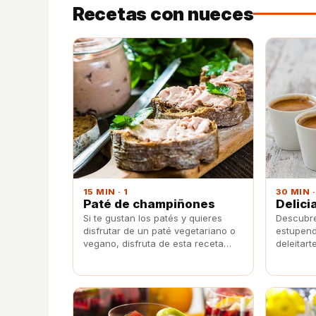
Recetas con nueces
15 MIN · 1
30 MIN ·
Paté de champiñones
Delici
Si te gustan los patés y quieres
Descubr
disfrutar de un paté vegetariano o
estupend
vegano, disfruta de esta receta
deleitart
paté de champiñones.
invitados