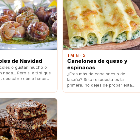
1 MIN · 2
oles de Navidad
Canelones de queso y
espinacas
coles o gustan mucho o
 nada... Pero si a ti sí que
¿Eres más de canelones o de
n, descubre cómo hacer
lasaña? Si tu respuesta es la
eta de caracoles por
primera, no dejes de probar esta
deliciosa elaboración rellena de
queso y espinacas.