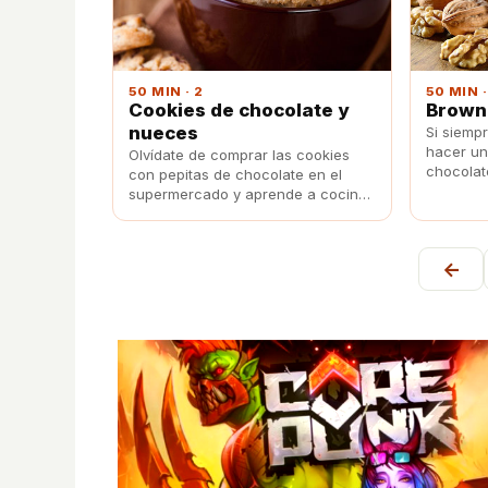
50 MIN · 2
50 MIN ·
Cookies de chocolate y
Browni
nueces
Si siemp
hacer un
Olvídate de comprar las cookies
chocolat
con pepitas de chocolate en el
faceta m
supermercado y aprende a cocinar
sencilla 
tus propias galletas con esta
triunfará
receta.
←