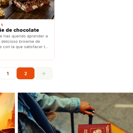
 1
e de chocolate
re has querido aprender a
 delicioso brownie de
e con la que satisfacer tu
ás golosa, aquí tienes una
receta con la que
s.
→
1
2