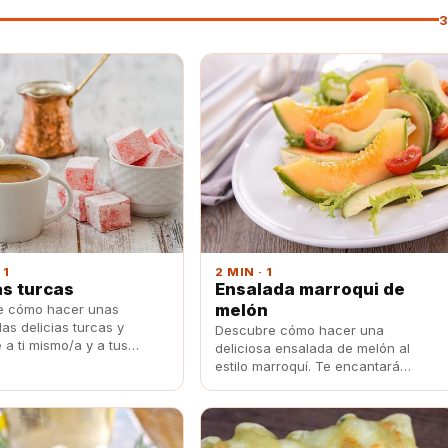
3
 1
2 MIN · 1
as turcas
Ensalada marroqui de
melón
e cómo hacer unas
as delicias turcas y
Descubre cómo hacer una
e a ti mismo/a y a tus
deliciosa ensalada de melón al
estilo marroquí. Te encantará
porque además de fácil está
riquísima