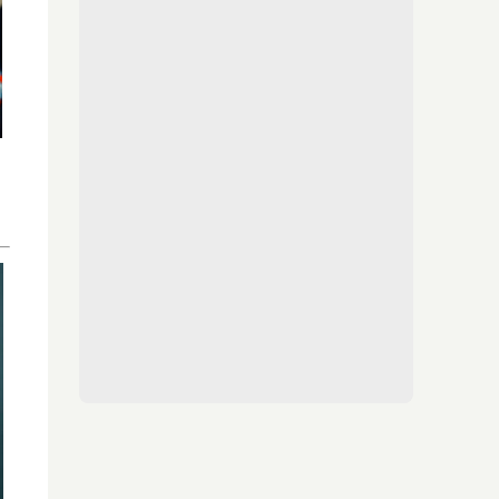
¿Conocías estos 5 consejos?
Consejos infalibles para eliminar la cal del
baño fácil y rápido