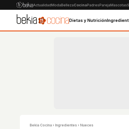
Actualidad
Moda
Belleza
Cocina
Padres
Pareja
Mascotas
S
Dietas y Nutrición
Ingredien
Bekia Cocina
›
Ingredientes
› Nueces