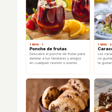
1 MIN · 1
1 MIN · 2
Ponche de frutas
Carac
Descubre el ponche de frutas para
Los cara
deleitar a tus familiares y amigos
no gustan
en cualquier reunión o evento.
te gusta
esta rec
Navidad