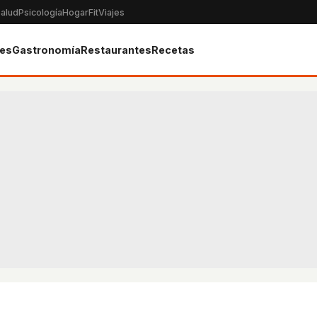
alud
Psicología
Hogar
Fit
Viajes
tes
Gastronomía
Restaurantes
Recetas