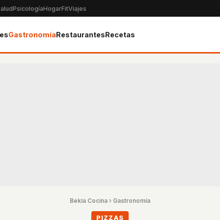
alud
Psicología
Hogar
Fit
Viajes
tes
Gastronomía
Restaurantes
Recetas
Bekia Cocina
›
Gastronomía
PIZZAS