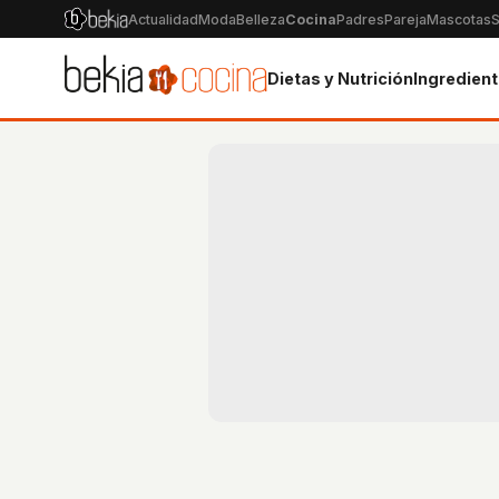
Actualidad
Moda
Belleza
Cocina
Padres
Pareja
Mascotas
S
Dietas y Nutrición
Ingredien